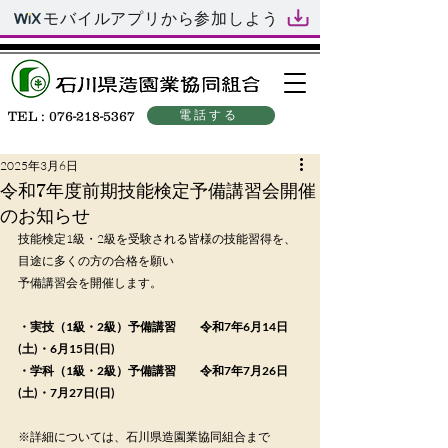
モバイルアプリから参加しよう
電話する
TEL :
076-218-5367
2025年3月6日
令和7年度前期技能検定予備講習会開催
のお知らせ
技能検定1級・2級を受験される皆様の技能習得を、
目途に多くの方の合格を願い
予備講習会を開催します。
・実技（1級・2級）予備講習　　令和7年6月14日
(土)・6月15日(日)
・学科（1級・2級）予備講習　　令和7年7月26日
(土)・7月27日(日)
※詳細については、石川県造園業協同組合まで